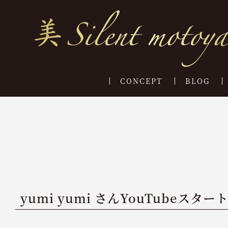
CONCEPT
BLOG
yumi yumi さんYouTubeスタ