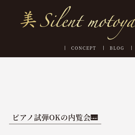
CONCEPT
BLOG
ピアノ試弾OKの内覧会🎹