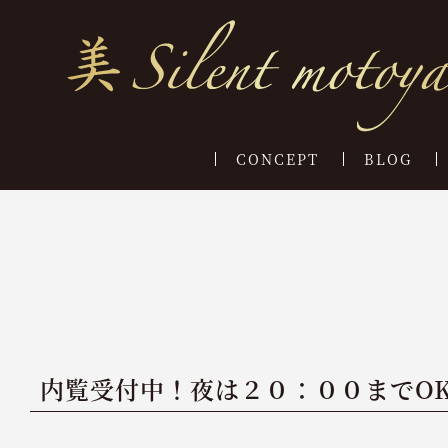
CONCEPT
BLOG
内覧受付中！夜は２０：００までO