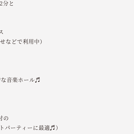
2分と
ス
せなどで利用中）
的な音楽ホール♬
付の
トパーティーに最適♬）